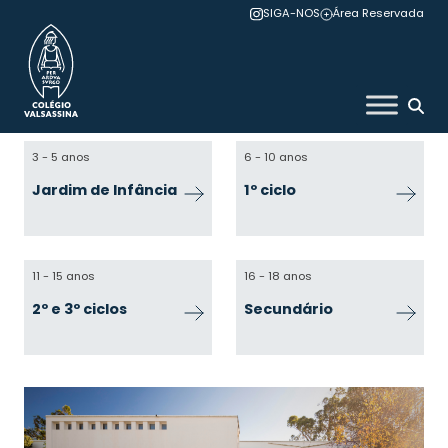
Skip
SIGA-NOS
Área Reservada
to
content
Colégio Valsassina
3 - 5 anos
6 - 10 anos
Jardim de Infância
1º ciclo
11 - 15 anos
16 - 18 anos
2º e 3º ciclos
Secundário