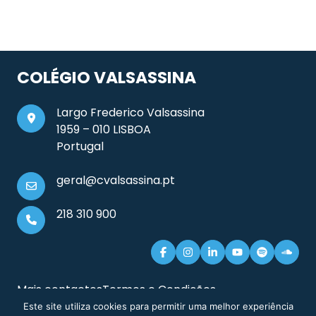
COLÉGIO VALSASSINA
Largo Frederico Valsassina
1959 – 010 LISBOA
Portugal
geral@cvalsassina.pt
218 310 900
Mais contactos
Termos e Condições
Documentos e Informação Legal
Sitemap
Este site utiliza cookies para permitir uma melhor experiência