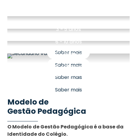
3 - 5 anos
Jardim de Infância
6 - 10 anos
1.º Ciclo
Saber mais
11 - 15 anos
2º e 3º ciclos
Saber mais
16 - 18 anos
Secundário
Saber mais
Saber mais
Modelo de
Gestão Pedagógica
O Modelo de Gestão Pedagógica é a base da
Identidade do Colégio.