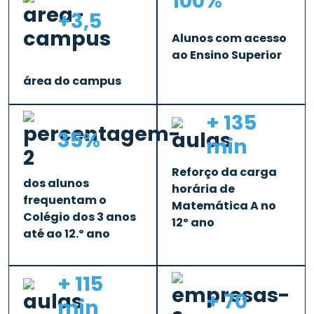
100%
+3,5
Alunos com acesso
ao Ensino Superior
área do campus
+ 135
35%
min
Reforço da carga
dos alunos
horária de
frequentam o
Matemática A no
Colégio dos 3 anos
12º ano
até ao 12.º ano
+ 115
+ 70
min