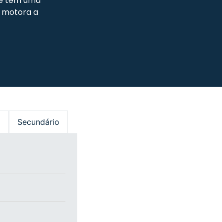
de tem uma
o motora a
o
Secundário