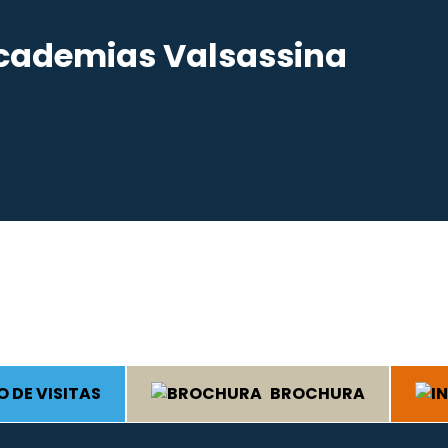
cademias Valsassina
DE VISITAS
BROCHURA