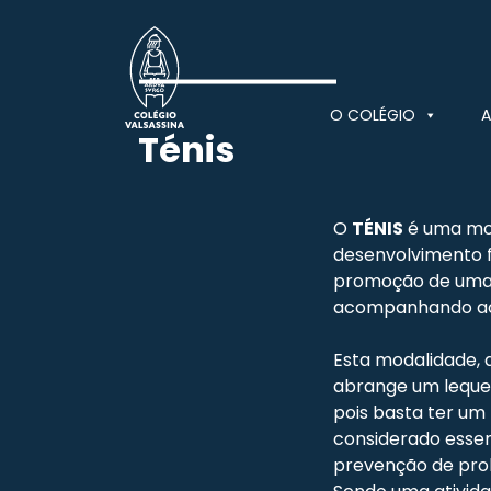
Skip
to
content
O COLÉGIO
A
Ténis
Colégio Valsassina
O
TÉNIS
é uma mod
desenvolvimento 
promoção de uma p
acompanhando ao 
Esta modalidade, 
abrange um leque 
pois basta ter um
considerado essen
prevenção de pro