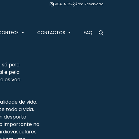
SIGA-NOS
Área Reservada
CONTECE
CONTACTOS
FAQ
 só pelo
l e pela
e os vão
lidade de vida,
e toda a vida,
um desporto
mo importante na
rdiovasculares.