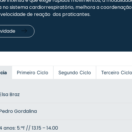
de intensa e que exige rápidos movimentos, a modalida
ca no sistema cardiorrespiratório, melhora a coordenaçã
velocidade de reação dos praticantes.
ividade
cia
Primeiro Ciclo
Segundo Ciclo
Terceiro Cicl
Elsa Braz
Pedro Gordalina
4 anos: 5.ªf // 13.15 – 14.00