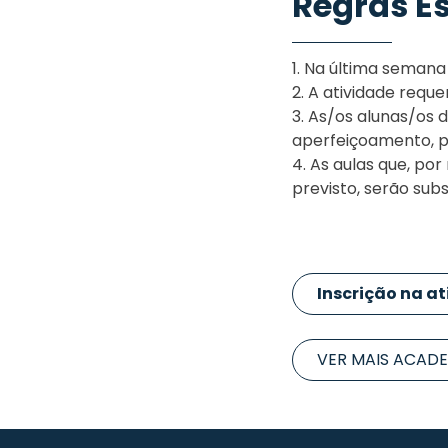
Regras Es
1. Na última seman
2. A atividade requ
3. As/os alunas/os d
aperfeiçoamento, 
4. As aulas que, po
previsto, serão subs
Inscrição na a
VER MAIS ACAD