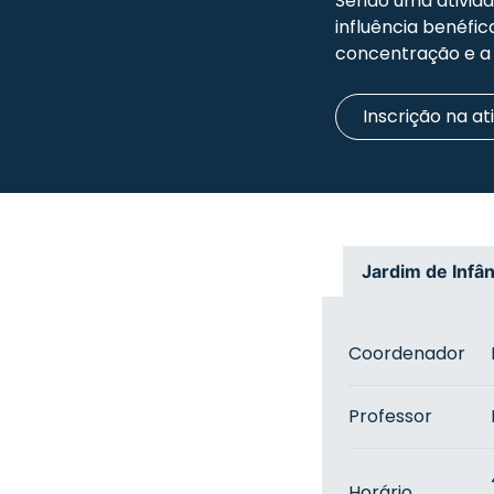
Sendo uma ativida
influência benéfi
concentração e a 
Inscrição na at
Jardim de Infân
Coordenador
Professor
Horário