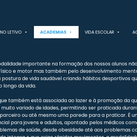
NO LETIVO
ACADEMIAS
VIDA ESCOLAR
A
alidade importante na formação dos nossos alunos não
físico e motor mas também pelo desenvolvimento menta
ostura de vida saudável criando hábitos desportivos qu
longo da vida.
que também está associada ao lazer e à promoção da qua
muito variado de idades, permitindo ser praticada durant
 parceiro ou até mesmo uma parede para a praticar. É 
cial para jovens e adultos, apontado pelos médicos co
blemas de saúde, desde obesidade até aos problemas ca