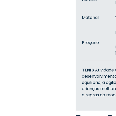
Material
Preçário
TÉNIS
Atividade 
desenvolviment
equilíbrio, a agi
crianças melhora
e regras da mod