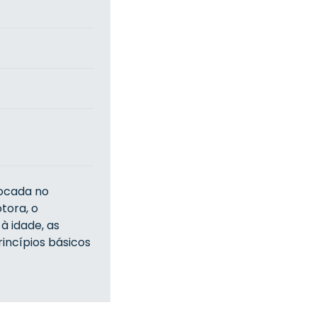
focada no
tora, o
 à idade, as
incípios básicos