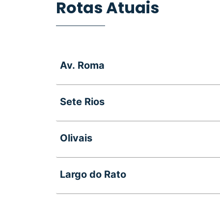
Rotas Atuais
Av. Roma
Colégio Valsassina – Olaias – Alameda –
Sete Rios
Telheiras – Colégio Valsassina
Colégio Valsassina – Av. EUA – Entrecamp
Olivais
Colégio Valsassina – Olivais, Expo e Port
Largo do Rato
Colégio Valsassina – Campo Pequeno – G