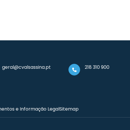
geral@cvalsassina.pt
218 310 900
entos e Informação Legal
Sitemap