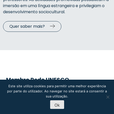
imersão em uma língua estrangeira e privilegiam o
desenvolvimento sociocultural.
Quer saber mais?
Membro Rede UNESCO
Este site utiliza cookies para permitir uma melhor experiência
O Colégio Valsassina é um dos cerca de 11500
por parte do utilizador. Ao navegar no site estará a consentir a
estabelecimentos de ensino em todo o mundo que
sua utilização.
compõem a Rede de Escolas Associadas da
Ok
UNESCO.
MARCAÇÃO DE VISITAS
PRÉ-INSCRIÇÃO 2026-27