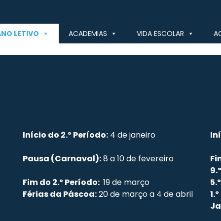
ANO LETIVO
ACADEMIAS
VIDA ESCOLAR
A
Início do 2.º Período:
4 de janeiro
In
Pausa (Carnaval):
8 a 10 de fevereiro
Fi
9.º
Fim do 2.º Período:
19 de março
5.º
Férias da Páscoa:
20 de março a 4 de abril
1.º
Ja