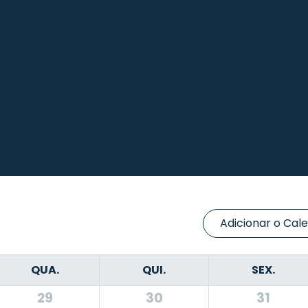
Adicionar o Cal
QUA.
QUI.
SEX.
29
30
31