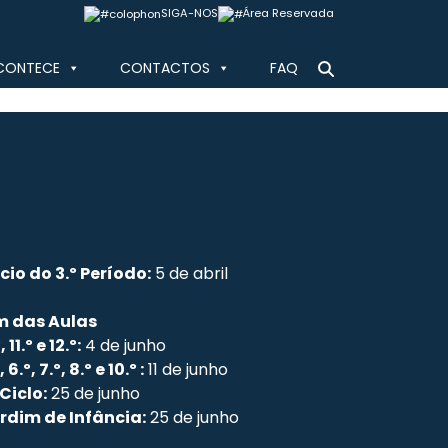
SIGA-NOS
Área Reservada
CONTECE
CONTACTOS
FAQ
ício do 3.º Período:
5 de abril
m das Aulas
, 11.º e 12.º:
4 de junho
, 6.º, 7.º, 8.º e 10.º :
11 de junho
 Ciclo:
25 de junho
rdim de Infância:
25 de junho