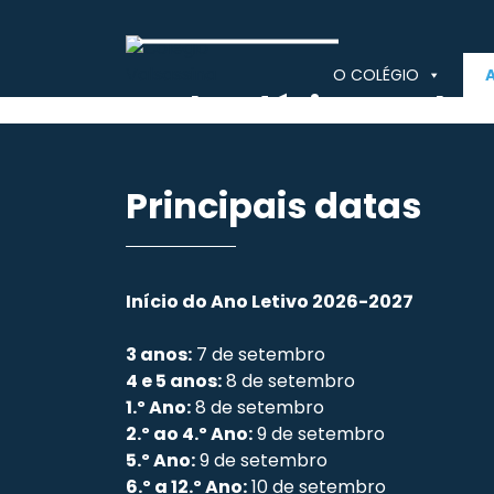
Skip
to
content
O COLÉGIO
Calendário Escolar
Colégio Valsassina
Principais datas
Início do Ano Letivo 2026-2027
3 anos:
7 de setembro
4 e 5 anos:
8 de setembro
1.º Ano:
8 de setembro
2.º ao 4.º Ano:
9 de setembro
5.º Ano:
9 de setembro
6.º a 12.º Ano:
10 de setembro