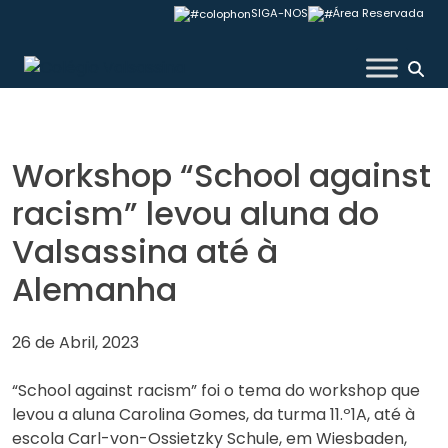
Skip
SIGA-NOS
Área Reservada
to
content
Colégio Valsassina
Workshop “School against
racism” levou aluna do
Valsassina até à
Alemanha
26 de Abril, 2023
“School against racism” foi o tema do workshop que
levou a aluna Carolina Gomes, da turma 11.º1A, até à
escola Carl-von-Ossietzky Schule, em Wiesbaden,