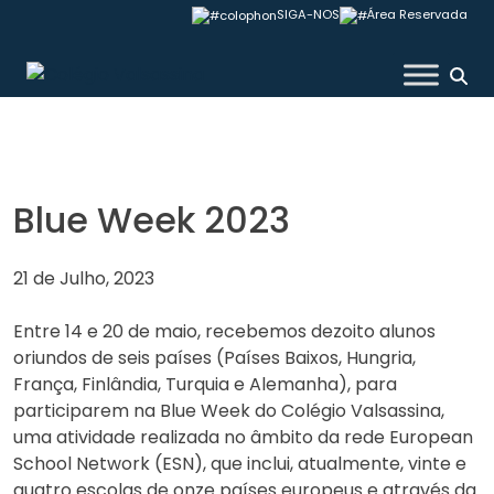
Skip
SIGA-NOS
Área Reservada
to
content
Colégio Valsassina
Blue Week 2023
21 de Julho, 2023
Entre 14 e 20 de maio, recebemos dezoito alunos
oriundos de seis países (Países Baixos, Hungria,
França, Finlândia, Turquia e Alemanha), para
participarem na Blue Week do Colégio Valsassina,
uma atividade realizada no âmbito da rede European
School Network (ESN), que inclui, atualmente, vinte e
quatro escolas de onze países europeus e através da