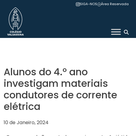
Skip
SIGA-NOS
Área Reservada
to
content
Colégio Valsassina
Alunos do 4.º ano
investigam materiais
condutores de corrente
elétrica
10 de Janeiro, 2024