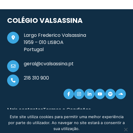
COLÉGIO VALSASSINA
Largo Frederico Valsassina
1959 – 010 LISBOA
Portugal
geral@cvalsassina.pt
218 310 900
Mais contactos
Termos e Condições
Documentos e Informação Legal
Sitemap
Este site utiliza cookies para permitir uma melhor experiência
por parte do utilizador. Ao navegar no site estará a consentir a
sua utilização.