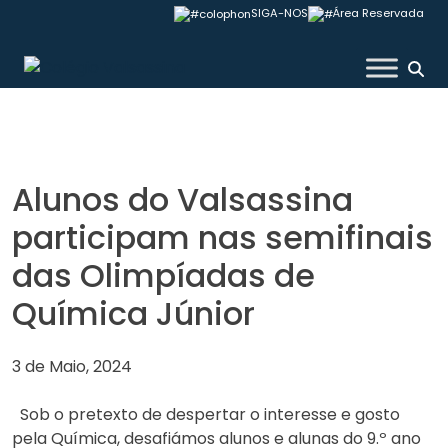
Skip
SIGA-NOS
Área Reservada
to
content
Colégio Valsassina
Alunos do Valsassina
participam nas semifinais
das Olimpíadas de
Química Júnior
3 de Maio, 2024
Sob o pretexto de despertar o interesse e gosto
pela Química, desafiámos alunos e alunas do 9.º ano