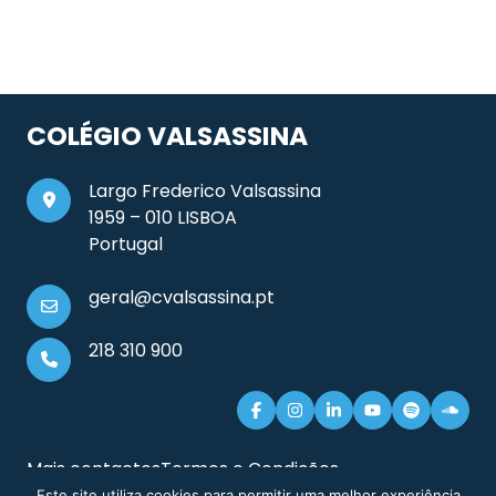
COLÉGIO VALSASSINA
Largo Frederico Valsassina
1959 – 010 LISBOA
Portugal
geral@cvalsassina.pt
218 310 900
Mais contactos
Termos e Condições
Documentos e Informação Legal
Sitemap
Este site utiliza cookies para permitir uma melhor experiência