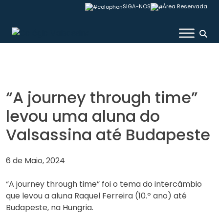
Skip
SIGA-NOS
Área Reservada
to
content
Colégio Valsassina
“A journey through time”
levou uma aluna do
Valsassina até Budapeste
6 de Maio, 2024
“A journey through time” foi o tema do intercâmbio
que levou a aluna Raquel Ferreira (10.º ano) até
Budapeste, na Hungria.