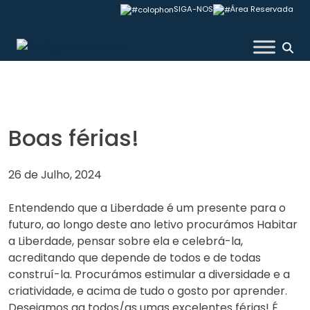
Skip
SIGA-NOS
Área Reservada
to
content
Colégio Valsassina
Boas férias!
26 de Julho, 2024
Entendendo que a Liberdade é um presente para o
futuro, ao longo deste ano letivo procurámos Habitar
a Liberdade, pensar sobre ela e celebrá-la,
acreditando que depende de todos e de todas
construí-la. Procurámos estimular a diversidade e a
criatividade, e acima de tudo o gosto por aprender.
Desejamos aa todos/as umas excelentes férias! É