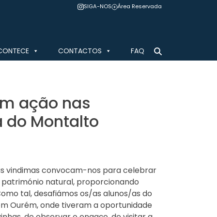
SIGA-NOS
Área Reservada
CONTECE
CONTACTOS
FAQ
em ação nas
 do Montalto
 as vindimas convocam-nos para celebrar
o património natural, proporcionando
omo tal, desafiámos os/as alunos/as do
, em Ourém, onde tiveram a oportunidade
inhas, de observar o engaço, de visitar a