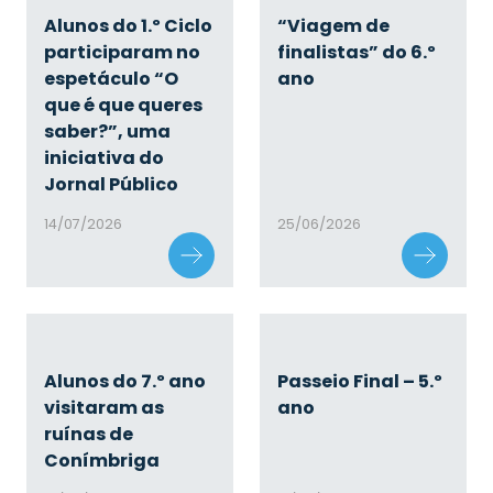
Alunos do 1.º Ciclo
“Viagem de
participaram no
finalistas” do 6.º
espetáculo “O
ano
que é que queres
saber?”, uma
iniciativa do
Jornal Público
14/07/2026
25/06/2026
Alunos do 7.º ano
Passeio Final – 5.º
visitaram as
ano
ruínas de
Conímbriga