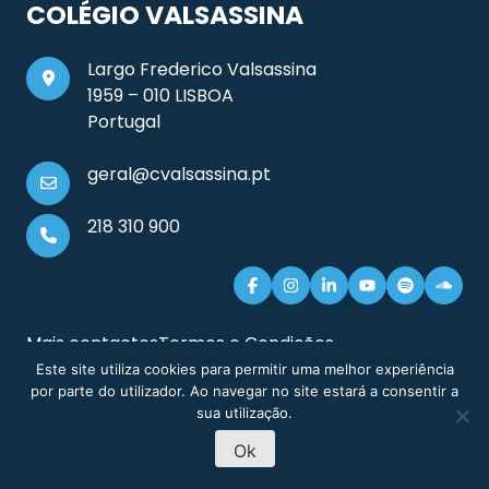
COLÉGIO VALSASSINA
Largo Frederico Valsassina
1959 – 010 LISBOA
Portugal
geral@cvalsassina.pt
218 310 900
Mais contactos
Termos e Condições
Documentos e Informação Legal
Sitemap
Este site utiliza cookies para permitir uma melhor experiência
por parte do utilizador. Ao navegar no site estará a consentir a
sua utilização.
Ok
MARCAÇÃO DE
PRÉ-INSCRIÇÃO
© 2026 Colégio Valsassina
VISITAS
2026-27