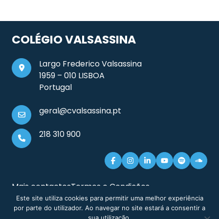
COLÉGIO VALSASSINA
Largo Frederico Valsassina
1959 – 010 LISBOA
Portugal
geral@cvalsassina.pt
218 310 900
Mais contactos
Termos e Condições
Documentos e Informação Legal
Sitemap
Este site utiliza cookies para permitir uma melhor experiência
por parte do utilizador. Ao navegar no site estará a consentir a
sua utilização.