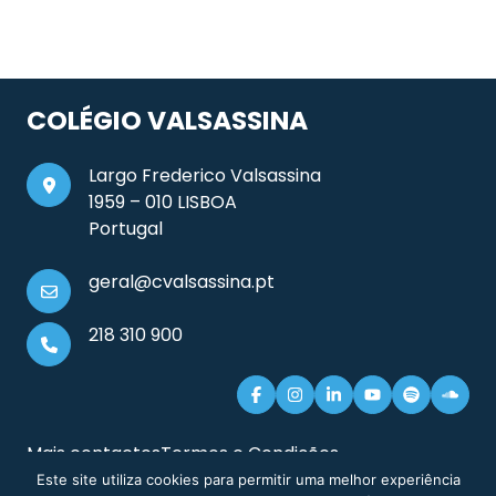
COLÉGIO VALSASSINA
Largo Frederico Valsassina
1959 – 010 LISBOA
Portugal
geral@cvalsassina.pt
218 310 900
Mais contactos
Termos e Condições
Documentos e Informação Legal
Sitemap
Este site utiliza cookies para permitir uma melhor experiência