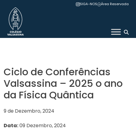
Skip
SIGA-NOS
Área Reservada
to
content
Colégio Valsassina
Ciclo de Conferências
Valsassina – 2025 o ano
da Física Quântica
9 de Dezembro, 2024
Data:
09 Dezembro, 2024