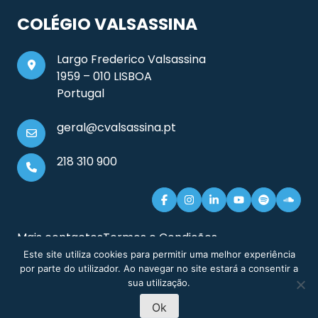
COLÉGIO VALSASSINA
Largo Frederico Valsassina
1959 – 010 LISBOA
Portugal
geral@cvalsassina.pt
218 310 900
Mais contactos
Termos e Condições
Documentos e Informação Legal
Sitemap
Este site utiliza cookies para permitir uma melhor experiência
por parte do utilizador. Ao navegar no site estará a consentir a
sua utilização.
Ok
MARCAÇÃO DE
PRÉ-INSCRIÇÃO
© 2026 Colégio Valsassina