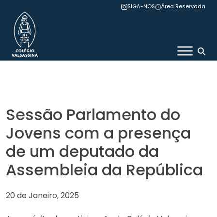
Skip
SIGA-NOS
Área Reservada
to
content
Colégio Valsassina
Sessão Parlamento do
Jovens com a presença
de um deputado da
Assembleia da República
20 de Janeiro, 2025