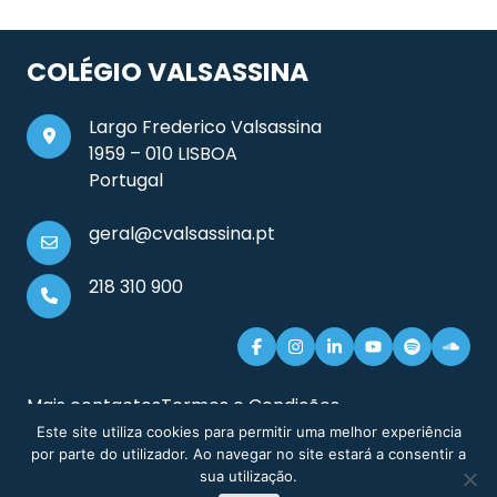
COLÉGIO VALSASSINA
Largo Frederico Valsassina
1959 – 010 LISBOA
Portugal
geral@cvalsassina.pt
218 310 900
Mais contactos
Termos e Condições
Documentos e Informação Legal
Sitemap
Este site utiliza cookies para permitir uma melhor experiência
por parte do utilizador. Ao navegar no site estará a consentir a
sua utilização.