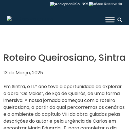
Skip
SIGA-NOS
Área Reservada
to
content
Colégio Valsassina
Roteiro Queirosiano, Sintra
13 de Março, 2025
Em Sintra, o 11.º ano teve a oportunidade de explorar
a obra “Os Maias”, de Eça de Queirós, de uma forma
imersiva. A nossa jornada começou com o roteiro
queirosiano, a partir do qual percorremos os cenários
e o ambiente do capítulo VIII da obra, guiados pelas
descrições do autor e pela urgência de Carlos em
encontrar Maria Eduarda. E, para completar o dia,