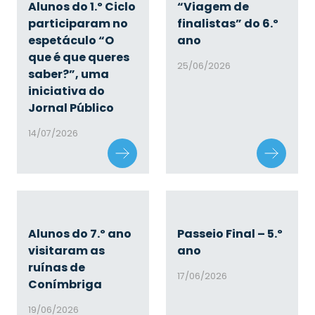
Alunos do 1.º Ciclo
“Viagem de
participaram no
finalistas” do 6.º
espetáculo “O
ano
que é que queres
25/06/2026
saber?”, uma
iniciativa do
Jornal Público
14/07/2026
Alunos do 7.º ano
Passeio Final – 5.º
visitaram as
ano
ruínas de
17/06/2026
Conímbriga
19/06/2026