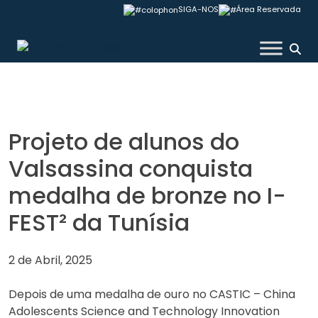
Skip
SIGA-NOS
Área Reservada
to
content
Colégio Valsassina
Projeto de alunos do
Valsassina conquista
medalha de bronze no I-
FEST² da Tunísia
2 de Abril, 2025
Depois de uma medalha de ouro no CASTIC – China
Adolescents Science and Technology Innovation