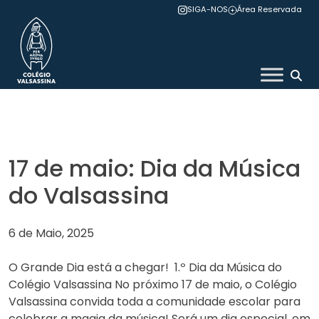
Skip
SIGA-NOS
Área Reservada
to
content
Colégio Valsassina
17 de maio: Dia da Música
do Valsassina
6 de Maio, 2025
O Grande Dia está a chegar! 1.º Dia da Música do
Colégio Valsassina No próximo 17 de maio, o Colégio
Valsassina convida toda a comunidade escolar para
celebrar a magia da música! Será um dia especial, em