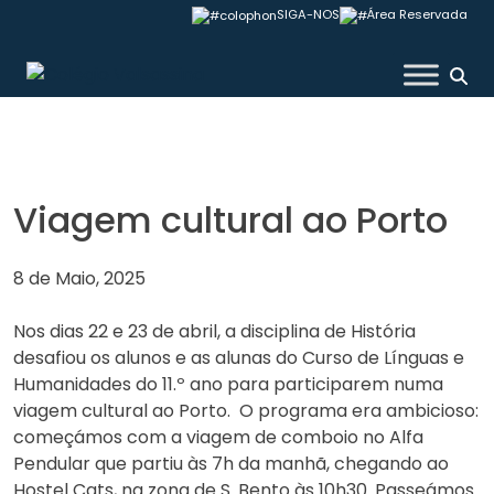
Skip
SIGA-NOS
Área Reservada
to
content
Colégio Valsassina
Viagem cultural ao Porto
8 de Maio, 2025
Nos dias 22 e 23 de abril, a disciplina de História
desafiou os alunos e as alunas do Curso de Línguas e
Humanidades do 11.º ano para participarem numa
viagem cultural ao Porto. O programa era ambicioso:
começámos com a viagem de comboio no Alfa
Pendular que partiu às 7h da manhã, chegando ao
Hostel Cats, na zona de S. Bento às 10h30. Passeámos