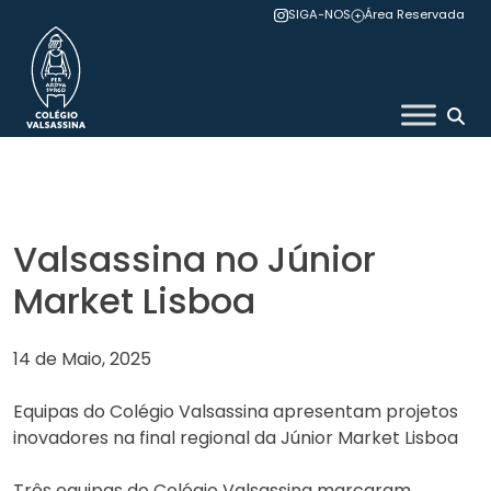
Skip
SIGA-NOS
Área Reservada
to
content
Colégio Valsassina
Valsassina no Júnior
Market Lisboa
14 de Maio, 2025
Equipas do Colégio Valsassina apresentam projetos
inovadores na final regional da Júnior Market Lisboa
Três equipas do Colégio Valsassina marcaram