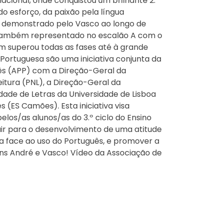
 nacional, onde conquistou um brilhante 2.º
do esforço, da paixão pela língua
o demonstrado pelo Vasco ao longo de
 também representado no escalão A com o
m superou todas as fases até à grande
 Portuguesa são uma iniciativa conjunta da
ês (APP) com a Direção-Geral da
itura (PNL), a Direção-Geral da
dade de Letras da Universidade de Lisboa
 (ES Camões). Esta iniciativa visa
los/as alunos/as do 3.º ciclo do Ensino
uir para o desenvolvimento de uma atitude
a face ao uso do Português, e promover a
béns André e Vasco! Vídeo da Associação de