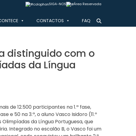
SIGA-NOS
Área Reservada
CONTECE
CONTACTOS
FAQ
a distinguido com o
píadas da Língua
is de 12.500 participantes na 1.ª fase,
e e 50 na 3.ª, o aluno Vasco Isidoro (11.º
s Olimpíadas da Língua Portuguesa, que
iria. Integrado no escalão B, o Vasco foi um