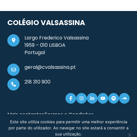
COLÉGIO VALSASSINA
Largo Frederico Valsassina
1959 – 010 LISBOA
Portugal
geral@cvalsassina.pt
218 310 900
Mais contactos
Termos e Condições
Documentos e Informação Legal
Sitemap
Este site utiliza cookies para permitir uma melhor experiência
por parte do utilizador. Ao navegar no site estará a consentir a
sua utilização.