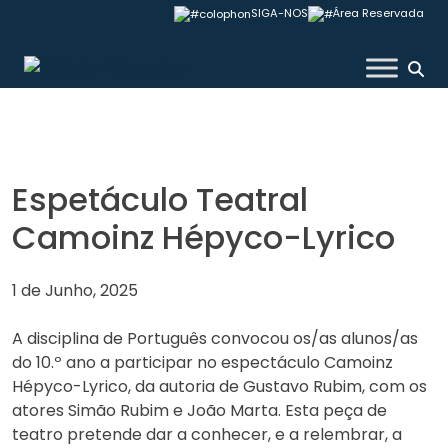
Skip
SIGA-NOS
Área Reservada
to
content
Colégio Valsassina
Espetáculo Teatral
Camoinz Hépyco-Lyrico
1 de Junho, 2025
A disciplina de Português convocou os/as alunos/as
do 10.º ano a participar no espectáculo Camoinz
Hépyco-Lyrico, da autoria de Gustavo Rubim, com os
atores Simão Rubim e João Marta. Esta peça de
teatro pretende dar a conhecer, e a relembrar, a