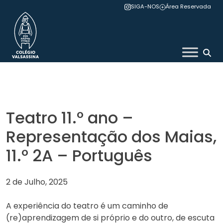
Skip
SIGA-NOS
Área Reservada
to
content
Colégio Valsassina
Teatro 11.º ano –
Representação dos Maias,
11.º 2A – Português
2 de Julho, 2025
A experiência do teatro é um caminho de
(re)aprendizagem de si próprio e do outro, de escuta