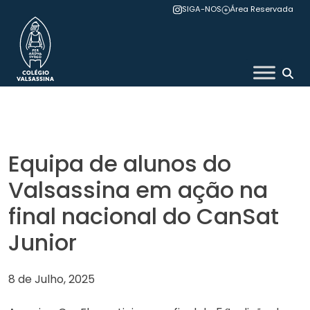
Skip
SIGA-NOS
Área Reservada
to
content
Colégio Valsassina
Equipa de alunos do
Valsassina em ação na
final nacional do CanSat
Junior
8 de Julho, 2025