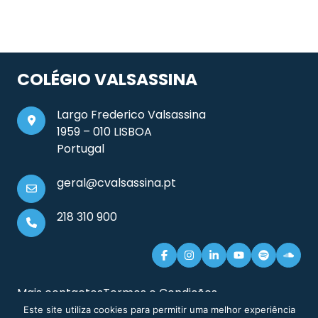
COLÉGIO VALSASSINA
Largo Frederico Valsassina
1959 – 010 LISBOA
Portugal
geral@cvalsassina.pt
218 310 900
Mais contactos
Termos e Condições
Documentos e Informação Legal
Sitemap
Este site utiliza cookies para permitir uma melhor experiência