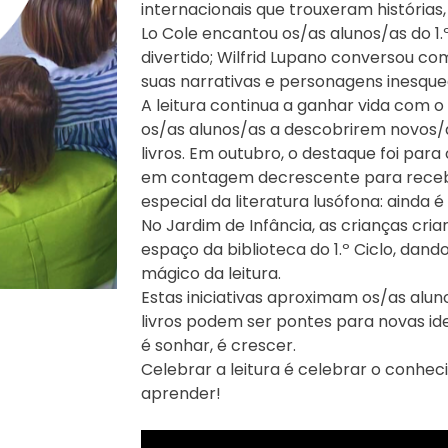
internacionais que trouxeram histórias,
Lo Cole encantou os/as alunos/as do 1.
divertido; Wilfrid Lupano conversou co
suas narrativas e personagens inesquec
A leitura continua a ganhar vida com o 
os/as alunos/as a descobrirem novos/as
livros. Em outubro, o destaque foi para 
em contagem decrescente para rece
especial da literatura lusófona: ainda 
No Jardim de Infância, as crianças cri
espaço da biblioteca do 1.º Ciclo, dand
mágico da leitura.
Estas iniciativas aproximam os/as al
livros podem ser pontes para novas ide
é sonhar, é crescer.
Celebrar a leitura é celebrar o conheci
aprender!