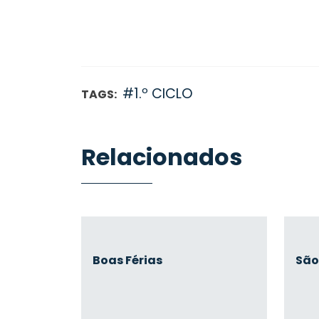
#1.º CICLO
TAGS:
Relacionados
Boas Férias
São