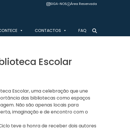
SIGA-NOS
Área Reservada
CONTECE
CONTACTOS
FAQ
blioteca Escolar
ioteca Escolar, uma celebração que une
portância das bibliotecas como espaços
dizagem. Não são apenas locais para
oberta, imaginação e de encontro com o
º Ciclo teve a honra de receber dois autores