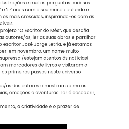
 ilustrações e muitas perguntas curiosas:
º e 2.º anos com o seu mundo colorido e
m os mais crescidos, inspirando-os com as
íveis.
projeto “O Escritor do Mês”, que desafia
 autores/as, ler as suas obras e partilhar
o escritor José Jorge Letria, e já estamos
ber, em novembro, um nome muito
é supressa /estejam atentos às notícias!
aram marcadores de livros e visitaram o
o os primeiros passos neste universo
unos/as dos autores e mostram como os
ias, emoções e aventuras. Ler é descobrir,
mento, a criatividade e o prazer de