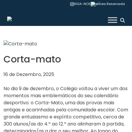
Skip
SIGA-NOS
Área Reservada
to
content
Colégio Valsassina
Corta-mato
16 de Dezembro, 2025
No dia 9 de dezembro, o Colégio voltou a viver um dos
momentos mais emblemáticos do seu calendário
desportivo: o Corta-Mato, uma das provas mais
antigas e acarinhadas pela comunidade escolar. Com
grande entusiasmo e espírito competitivo, cerca de
300 alunos/as do 4.º ao 12.º ano alinharam à partida,
determinados/as a dar o seu melhor. Ao longo do