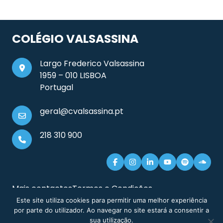
COLÉGIO VALSASSINA
Largo Frederico Valsassina
1959 – 010 LISBOA
Portugal
geral@cvalsassina.pt
218 310 900
Mais contactos
Termos e Condições
Documentos e Informação Legal
Sitemap
Este site utiliza cookies para permitir uma melhor experiência
por parte do utilizador. Ao navegar no site estará a consentir a
sua utilização.