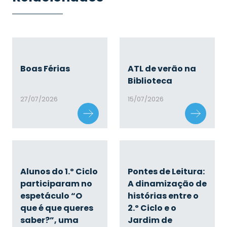
Boas Férias
ATL de verão na
Biblioteca
27/07/2026
15/07/2026
Alunos do 1.º Ciclo
Pontes de Leitura:
participaram no
A dinamização de
espetáculo “O
histórias entre o
que é que queres
2.º Ciclo e o
saber?”, uma
Jardim de