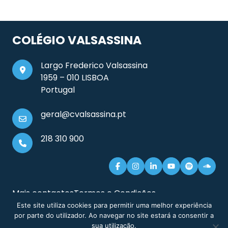
COLÉGIO VALSASSINA
Largo Frederico Valsassina
1959 – 010 LISBOA
Portugal
geral@cvalsassina.pt
218 310 900
Mais contactos
Termos e Condições
Documentos e Informação Legal
Sitemap
Este site utiliza cookies para permitir uma melhor experiência
por parte do utilizador. Ao navegar no site estará a consentir a
sua utilização.