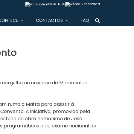
SIGA-NOS
Área Reservada
CONTECE
CONTACTOS
FAQ
ento
no mergulha no universo de Memorial do
ram rumo a Mafra para assistir à
Convento. A iniciativa, promovida pela
no estudo da obra homónima de José
s programáticos e do exame nacional da