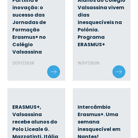
Partilha e
Alunos do Colégio
inovação: o
Valsassina vivem
sucesso das
dias
Jornadas de
inesquecíveis na
Formação
Polónia.
Erasmus+ no
Programa
Colégio
ERASMUS+
Valsassina
21/07/2026
16/07/2026
ERASMUS+,
Intercâmbio
Valsassina
Erasmus+. Uma
recebe alunos do
semana
Polo Liceale G.
inesquecível em
Mazzatinti, Itália
Nantes!