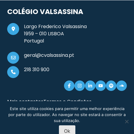
COLÉGIO VALSASSINA
Largo Frederico Valsassina
1959 – 010 LISBOA
Portugal
geral@cvalsassina.pt
218 310 900
Mais contactos
Termos e Condições
Documentos e Informação Legal
Sitemap
Este site utiliza cookies para permitir uma melhor experiência
por parte do utilizador. Ao navegar no site estará a consentir a
sua utilização.
Ok
MARCAÇÃO DE
PRÉ-INSCRIÇÃO
© 2026 Colégio Valsassina