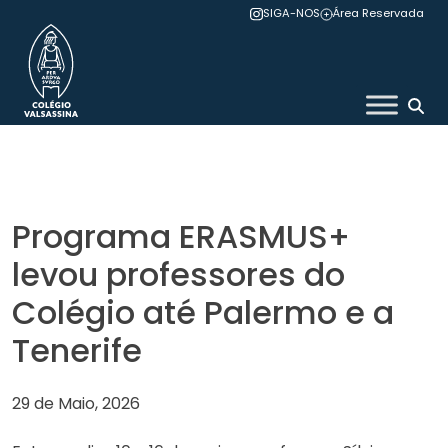
Skip
SIGA-NOS
Área Reservada
to
content
Colégio Valsassina
Programa ERASMUS+
levou professores do
Colégio até Palermo e a
Tenerife
29 de Maio, 2026