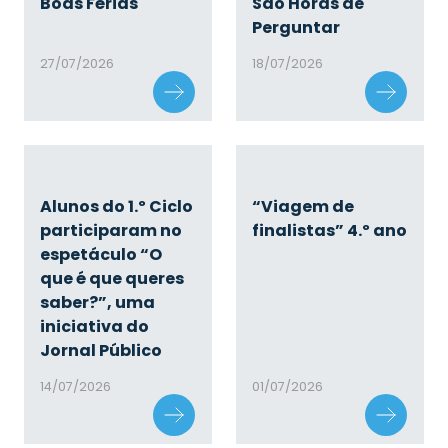
Boas Férias
São Horas de
Perguntar
27/07/2026
18/07/2026
Alunos do 1.º Ciclo
“Viagem de
participaram no
finalistas” 4.º ano
espetáculo “O
que é que queres
saber?”, uma
iniciativa do
Jornal Público
14/07/2026
01/07/2026