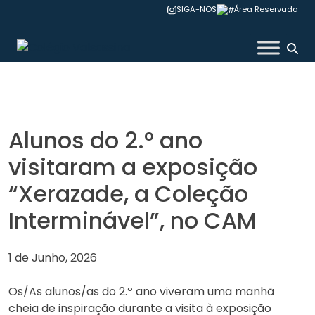
Skip
SIGA-NOS
Área Reservada
to
content
Colégio Valsassina
Alunos do 2.º ano
visitaram a exposição
“Xerazade, a Coleção
Interminável”, no CAM
1 de Junho, 2026
Os/As alunos/as do 2.º ano viveram uma manhã
cheia de inspiração durante a visita à exposição