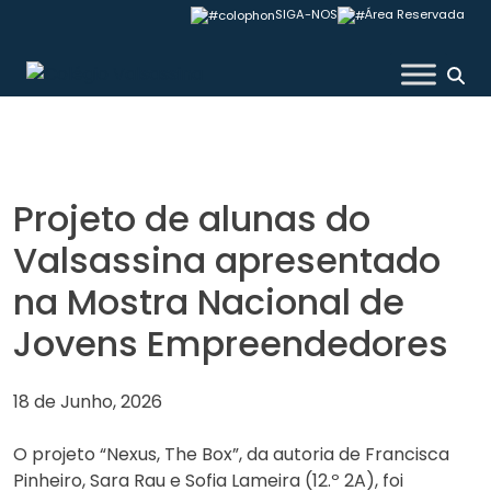
Skip
SIGA-NOS
Área Reservada
to
content
Colégio Valsassina
Projeto de alunas do
Valsassina apresentado
na Mostra Nacional de
Jovens Empreendedores
18 de Junho, 2026
O projeto “Nexus, The Box”, da autoria de Francisca
Pinheiro, Sara Rau e Sofia Lameira (12.º 2A), foi