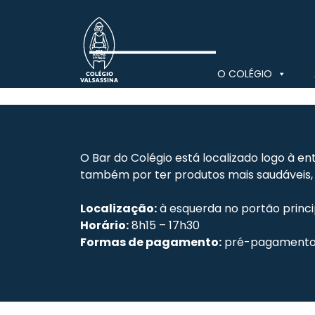
Skip
to
content
O COLÉGIO
Bar
Colégio Valsassina
O Bar do Colégio está localizado logo à e
também por ter produtos mais saudáveis, 
Localização:
à esquerda no portão princi
Horário:
8h15 – 17h30
Formas de pagamento:
pré-pagamento 