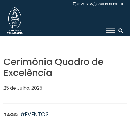
Skip
SIGA-NOS
Área Reservada
to
content
Colégio Valsassina
Cerimónia Quadro de
Excelência
25 de Julho, 2025
#EVENTOS
TAGS: