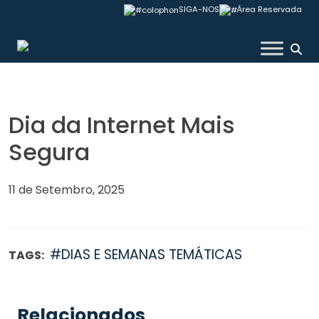
Skip
SIGA-NOS
Área Reservada
to
content
Colégio Valsassina
Dia da Internet Mais
Segura
11 de Setembro, 2025
#DIAS E SEMANAS TEMÁTICAS
TAGS:
Relacionados