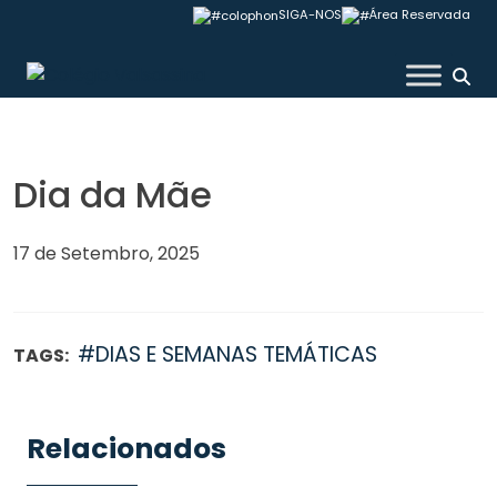
Skip
SIGA-NOS
Área Reservada
to
content
Colégio Valsassina
Dia da Mãe
17 de Setembro, 2025
#DIAS E SEMANAS TEMÁTICAS
TAGS:
Relacionados