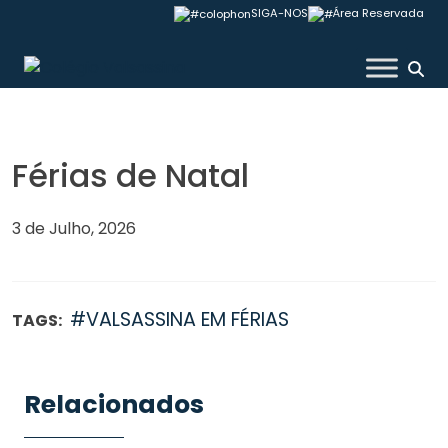
Skip
SIGA-NOS
Área Reservada
to
content
Colégio Valsassina
Férias de Natal
3 de Julho, 2026
#VALSASSINA EM FÉRIAS
TAGS:
Relacionados