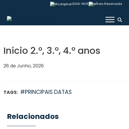
Skip
SIGA-NOS
Área Reservada
to
content
Colégio Valsassina
Início 2.º, 3.º, 4.º anos
26 de Junho, 2026
#PRINCIPAIS DATAS
TAGS:
Relacionados