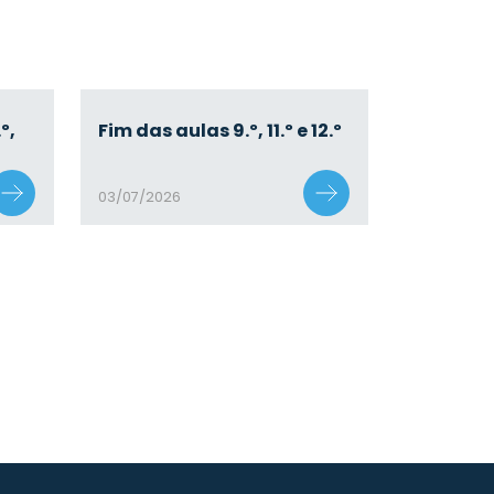
º,
Fim das aulas 9.º, 11.º e 12.º
03/07/2026