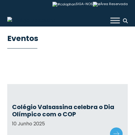
Skip
SIGA-NOS
Área Reservada
to
content
Colégio Valsassina
Eventos
Colégio Valsassina celebra o Dia
Olímpico com o COP
10 Junho 2025