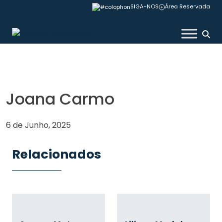
Skip
SIGA-NOS
Área Reservada
to
content
Colégio Valsassina
Joana Carmo
6 de Junho, 2025
Relacionados