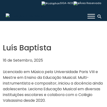
Skip
SIGA-NOS
Área Reservada
to
content
Colégio Valsassina
Luís Baptista
16 de Setembro, 2025
Licenciado em Música pela Universidade Paris VIII e
Mestre em Ensino da Educação Musical. Multi-
instrumentista e compositor, iniciou a docência ainda
adolescente. Leciona Educação Musical em diversas
instituições escolares e colabora com o Colégio
Valsassina desde 2020.