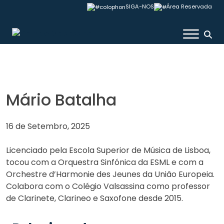
Skip
SIGA-NOS
Área Reservada
to
content
Colégio Valsassina
Mário Batalha
16 de Setembro, 2025
Licenciado pela Escola Superior de Música de Lisboa,
tocou com a Orquestra Sinfónica da ESML e com a
Orchestre d’Harmonie des Jeunes da União Europeia.
Colabora com o Colégio Valsassina como professor
de Clarinete, Clarineo e Saxofone desde 2015.