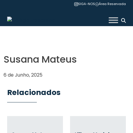
Skip
SIGA-NOS
Área Reservada
to
content
Colégio Valsassina
Susana Mateus
6 de Junho, 2025
Relacionados