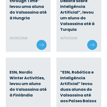
through Time”
Debate sobre
levou uma aluna
Inteligência
do Valsassina até
Artificial”, levou
à Hungria
um aluno do
Valsassina até à
Turquia
05/05/2026
16/03/2026
ESN, Nordic
“ESN, Robótica e
Winter Activities,
Inteligência
levou um aluno
Artificial” levou
do Valsassina até
duas alunas do
à Finlândia
Valsassina até
aos Países Baixos