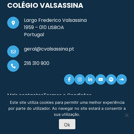
COLÉGIO VALSASSINA
Largo Frederico Valsassina
1959 – 010 LISBOA
Portugal
geral@cvalsassina.pt
218 310 900
Mais contactos
Termos e Condições
Documentos e Informação Legal
Sitemap
Este site utiliza cookies para permitir uma melhor experiência
por parte do utilizador. Ao navegar no site estará a consentir a
sua utilização.
Ok
MARCAÇÃO DE
PRÉ-INSCRIÇÃO
© 2026 Colégio Valsassina
VISITAS
2026-27